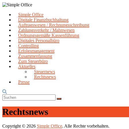
Zum
Inhalt
Simple Office
springen
Die einfache Lösung der digitalen Buchhaltung
Digitale Finanzbuchhaltung
Simple Office
Auftragswesen / Rechnungsschreibung
Zahlungsverkehr / Mahnwesen
Ordnungsgemäße Kassenführung
Digitales Personalbüro
Controlling
Erfolgsmanagement
Zusammenfassung
Zum Steuerbüro
Aktuelles
Steuernews
Rechtsnews
Presse
Rechtsnews
Copyright © 2026
Simple Office
. Alle Rechte vorbehalten.